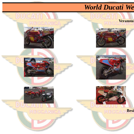
World Ducati We
Veransta
Besitzer dieser edlen 7