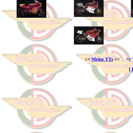
<<
Meine TTs
<< >>
[