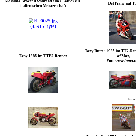
Massimo Broccoli während eines Laufes zur
Del Piano auf T
italienischen Meisterschaft
Tony Rutter 1985 im TT2-Renn
Tony 1985 im TTF2-Rennen
of Man,
Foto
www.iomtt.
Eine