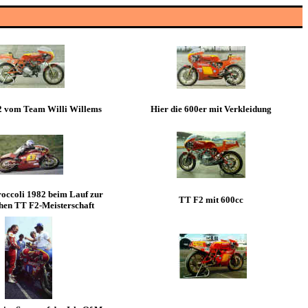
 vom Team Willi Willems
Hier die 600er mit Verkleidung
occoli 1982 beim Lauf zur
TT F2 mit 600cc
chen TT F2-Meisterschaft