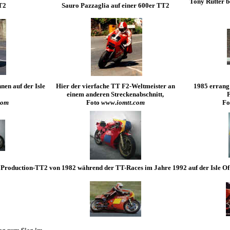
Tony Rutter b
T2
Sauro Pazzaglia auf einer 600er TT2
en auf der Isle
Hier der vierfache TT F2-Weltmeister an
1985 errang 
einem anderen Streckenabschnitt,
F
com
Foto
www.iomtt.com
Fo
 Production-TT2 von 1982 während der TT-Races im Jahre 1992 auf der Isle O