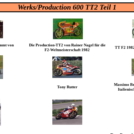
Werks/Production 600 TT2 Teil 1
ammt von
Die Production-TT2 von Rainer Nagel für die
TT F2 1982
F2-Weltmeisterschaft 1982
Massimo Br
Tony Rutter
Italienis