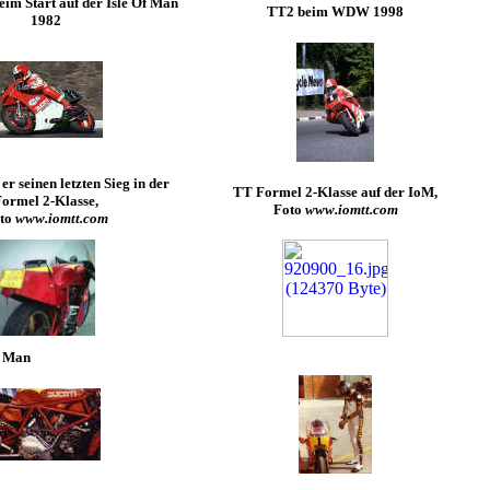
eim Start auf der Isle Of Man
TT2 beim WDW 1998
1982
er seinen letzten Sieg in der
TT Formel 2-Klasse auf der IoM,
ormel 2-Klasse,
Foto
www.iomtt.com
to
www.iomtt.com
f Man