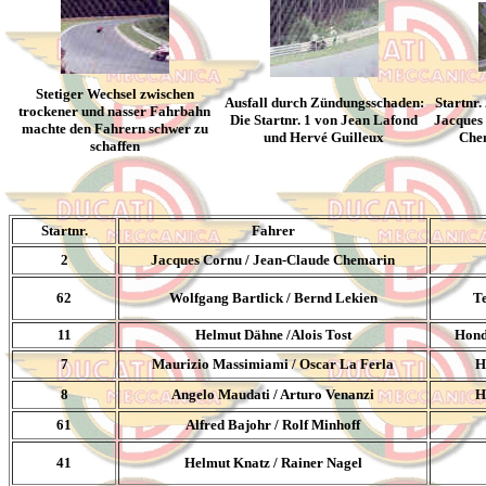
Stetiger Wechsel zwischen
Ausfall durch Zündungsschaden:
Startnr.
trockener und nasser Fahrbahn
Die Startnr. 1 von Jean Lafond
Jacques
machte den Fahrern schwer zu
und Hervé Guilleux
Che
schaffen
Startnr.
Fahrer
2
Jacques Cornu / Jean-Claude Chemarin
62
Wolfgang Bartlick / Bernd Lekien
T
11
Helmut Dähne /Alois Tost
Hond
7
Maurizio Massimiami / Oscar La Ferla
H
8
Angelo Maudati / Arturo Venanzi
H
61
Alfred Bajohr / Rolf Minhoff
41
Helmut Knatz / Rainer Nagel