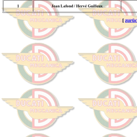
1
Jean Lafond / Hervé Guilleux
[
zurü