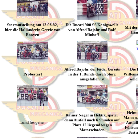
Startaufstellung am 13.06.82,
Die Ducati 900 SS Königswelle
Mit der
hier die Holländerin Gerrie van
von Alfred Bajohr und Rolf
Hän
Rooyen
Minhoff
Alfred Bajohr, der leider bereits
Die 
Probestart
in der 1. Runde durch Sturz
Willems 
ausgefallen ist
welc
Helmu
Rainer Nagel in Hektik, später
Mann na
dann Ausfall nach 6 Stunden auf
...und los gehts!
Ausfal
Platz 12 liegend wegen
Führung
Motorschaden
Tost 