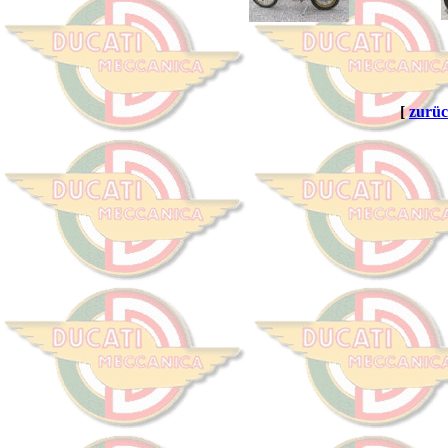
[
zurü