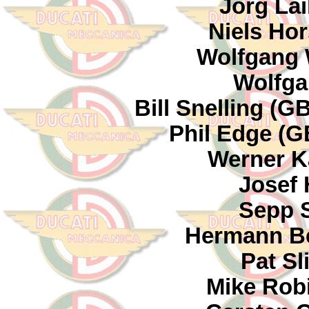
Jörg Lai
Niels Ho
Wolfgang 
Wolfga
Bill Snelling (G
Phil Edge (G
Werner Ka
Josef 
Sepp S
Hermann Be
Pat Sl
Mike Rob