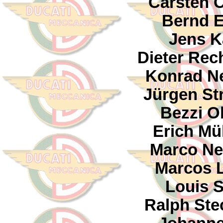
Carsten 
Bernd E
Jens K
Dieter Rec
Konrad Ne
Jürgen St
Bezzi O
Erich Mü
Marco Ne
Marcos 
Louis S
Ralph St