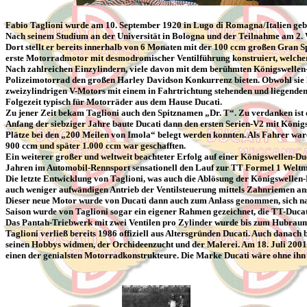
Fabio Taglioni wurde am 10. September 1920 in Lugo di Romagna/Italien ge
Nach seinem Studium an der Universität in Bologna und der Teilnahme am 2. 
Dort stellt er bereits innerhalb von 6 Monaten mit der 100 ccm großen Gran Sp
erste Motorradmotor mit desmodromischer Ventilführung konstruiert, welcher d
Nach zahlreichen Einzylindern, viele davon mit dem berühmten Königswellen-A
Polizeimotorrad den großen Harley Davidson Konkurrenz bieten. Obwohl sie l
zweizylindrigen V-Motors mit einem in Fahrtrichtung stehenden und liegende
Folgezeit typisch für Motorräder aus dem Hause Ducati.
Zu jener Zeit bekam Taglioni auch den Spitznamen „Dr. T“. Zu verdanken ist
Anfang der siebziger Jahre baute Ducati dann den ersten Serien-V2 mit Königsw
Plätze bei den „200 Meilen von Imola“ belegt werden konnten. Als Fahrer war
900 ccm und später 1.000 ccm war geschafften.
Ein weiterer großer und weltweit beachteter Erfolg auf einer Königswellen-
Jahren im Automobil-Rennsport sensationell den Lauf zur TT Formel 1 Weltm
Die letzte Entwicklung von Taglioni, was auch die Ablösung der Königswellen-
auch weniger aufwändigen Antrieb der Ventilsteuerung mittels Zahnriemen anst
Dieser neue Motor wurde von Ducati dann auch zum Anlass genommen, sich nach
Saison wurde von Taglioni sogar ein eigener Rahmen gezeichnet, die TT-Duca
Das Pantah-Triebwerk mit zwei Ventilen pro Zylinder wurde bis zum Hubraum 
Taglioni verließ bereits 1986 offiziell aus Altersgründen Ducati. Auch danach
seinen Hobbys widmen, der Orchideenzucht und der Malerei. Am 18. Juli 2001 
einen der genialsten Motorradkonstrukteure. Die Marke Ducati wäre ohne ihn n