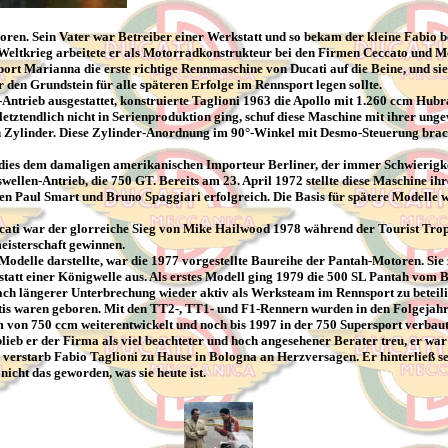
boren.
Sein Vater war Betreiber einer Werkstatt und so bekam der kleine Fabio b
Weltkrieg arbeitete er als Motorradkonstrukteur bei den Firmen Ceccato und M
ort Marianna die erste richtige Rennmaschine von Ducati auf die Beine, und sie
en Grundstein für alle späteren Erfolge im Rennsport legen sollte.
ntrieb ausgestattet, konstruierte Taglioni 1963 die Apollo mit 1.260 ccm Hubra
etztendlich nicht in Serienproduktion ging, schuf diese Maschine mit ihrer un
n Zylinder. Diese Zylinder-Anordnung im 90°-Winkel mit Desmo-Steuerung bracht
 dies dem damaligen amerikanischen Importeur Berliner, der immer Schwierigkei
ellen-Antrieb, die 750 GT. Bereits am 23. April 1972 stellte diese Maschine ih
en Paul Smart und Bruno Spaggiari erfolgreich. Die Basis für spätere Modelle 
Ducati war der glorreiche Sieg von Mike Hailwood 1978 während der Tourist Tr
eisterschaft gewinnen.
Modelle darstellte, war die 1977 vorgestellte Baureihe der Pantah-Motoren. Si
att einer Königwelle aus. Als erstes Modell ging 1979 die 500 SL Pantah vom B
 längerer Unterbrechung wieder aktiv als Werksteam im Rennsport zu beteiligen
tis waren geboren. Mit den TT2-, TT1- und F1-Rennern wurden in den Folgejahr
von 750 ccm weiterentwickelt und noch bis 1997 in der 750 Supersport verbaut
 blieb er der Firma als viel beachteter und hoch angesehener Berater treu, er wa
verstarb Fabio Taglioni zu Hause in Bologna an Herzversagen. Er hinterließ se
icht das geworden, was sie heute ist.