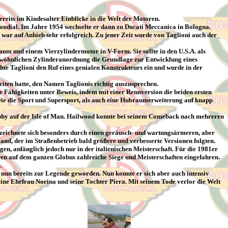
ereits im Kindesalter Einblicke in die Welt der Motoren.
ondial. Im Jahre 1954 wechselte er dann zu Ducati Meccanica in Bologna.
 war auf Anhieb sehr erfolgreich. Zu jener Zeit wurde von Taglioni auch der
um und einem Vierzylindermotor in V-Form. Sie sollte in den U.S.A. als
gewöhnlichen Zylinderanordnung die Grundlage zur Entwicklung eines
e Taglioni den Ruf eines genialen Konstrukteurs ein und wurde in der
ten hatte, den Namen Taglionis richtig auszusprechen.
re Fähigkeiten unter Beweis, indem mit einer Rennversion die beiden ersten
wie die Sport und Supersport, als auch eine Hubraumerweiterung auf knapp
ophy auf der Isle of Man. Hailwood konnte bei seinem Comeback nach mehreren
e zeichnete sich besonders durch einen geräusch- und wartungsärmeren, aber
and, der im Straßenbetrieb bald größere und verbesserte Versionen folgten.
, anfänglich jedoch nur in der italienischen Meisterschaft. Für die 1981er
en auf dem ganzen Globus zahlreiche Siege und Meisterschaften eingefahren.
.
r nun bereits zur Legende geworden. Nun konnte er sich aber auch intensiv
ine Ehefrau Norina und seine Tochter Piera. Mit seinem Tode verlor die Welt